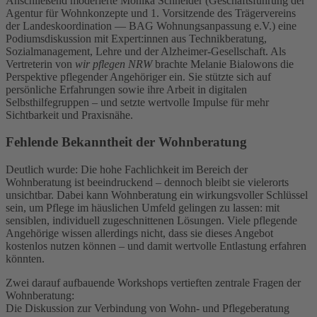
Anschließend moderierte Monika Schneider (Geschäftsführung der
Agentur für Wohnkonzepte und 1. Vorsitzende des Trägervereins
der Landeskoordination — BAG Wohnungsanpassung e.V.) eine
Podiumsdiskussion mit Expert:innen aus Technikberatung,
Sozialmanagement, Lehre und der Alzheimer-Gesellschaft. Als
Vertreterin von
wir pflegen NRW
brachte Melanie Bialowons die
Perspektive pflegender Angehöriger ein. Sie stützte sich auf
persönliche Erfahrungen sowie ihre Arbeit in digitalen
Selbsthilfegruppen – und setzte wertvolle Impulse für mehr
Sichtbarkeit und Praxisnähe.
Fehlende Bekanntheit der Wohnberatung
Deutlich wurde: Die hohe Fachlichkeit im Bereich der
Wohnberatung ist beeindruckend – dennoch bleibt sie vielerorts
unsichtbar. Dabei kann Wohnberatung ein wirkungsvoller Schlüssel
sein, um Pflege im häuslichen Umfeld gelingen zu lassen: mit
sensiblen, individuell zugeschnittenen Lösungen. Viele pflegende
Angehörige wissen allerdings nicht, dass sie dieses Angebot
kostenlos nutzen können – und damit wertvolle Entlastung erfahren
könnten.
Zwei darauf aufbauende Workshops vertieften zentrale Fragen der
Wohnberatung:
Die Diskussion zur Verbindung von Wohn- und Pflegeberatung