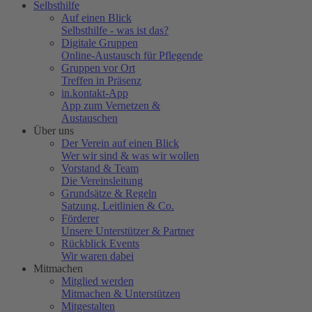
Selbsthilfe
Auf einen Blick
Selbsthilfe - was ist das?
Digitale Gruppen
Online-Austausch für Pflegende
Gruppen vor Ort
Treffen in Präsenz
in.kontakt-App
App zum Vernetzen &
Austauschen
Über uns
Der Verein auf einen Blick
Wer wir sind & was wir wollen
Vorstand & Team
Die Vereinsleitung
Grundsätze & Regeln
Satzung, Leitlinien & Co.
Förderer
Unsere Unterstützer & Partner
Rückblick Events
Wir waren dabei
Mitmachen
Mitglied werden
Mitmachen & Unterstützen
Mitgestalten