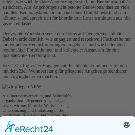
zeigte, wie wichtig klare Abgrenzungen sind, um Beratungsqualität
zu sichern. Aus Angehörigensicht betonte Bialowons, dass zu viele
parallele Beratungskontakte im häuslichen Umfeld belastend sein
können – und sprach sich für koordinierte Lotsenstrukturen aus, die
gezielt entlasten.
Der zweite Workshop setzte den Fokus auf Demenzsensibilität.
Dabei wurde deutlich, wie engagiert und respektvoll Fachkräfte mit
individuellen Herausforderungen umgehen – und wie bedeutend
regelmäßige Fortbildungen und kollegialer Austausch für eine
qualitätsvolle Beratung sind.
Fazit: Ein Tag voller Engagement, Fachlichkeit und neuer Impulse –
mit dem Ziel, Wohnberatung für pflegende Angehörige sichtbarer
und zugänglicher zu machen.
Als Interessenvertretung und Selbsthilfe-
organisation pflegender Angehöriger
setzen wir uns für mehr Wertschätzung,
Unterstützung und Entlastung in der
häuslichen Pflege ein und machen Ihre
Stimme in Politik und Gesellschaft hörbar.
Kontakt