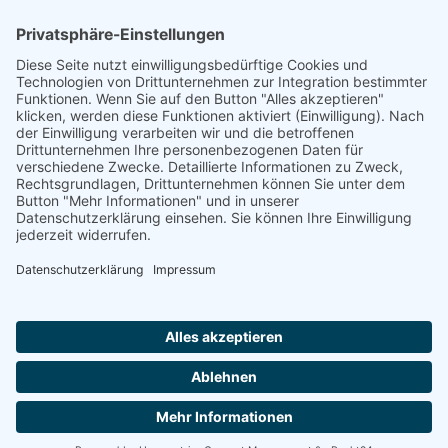
wir pflegen NRW e.V.
Graf-Adolf-Straße 41
40210 Düsseldorf
0173 - 695 5756
Diese E-Mail-Adresse ist vor Spambots geschützt! Zur Anzeige muss
JavaScript eingeschaltet sein.
oder über unser
Kontaktformular
Quick-Links
Mitglied werden
Ehrenamtlich engagieren
Spenden
Newsletter abonnieren
Bundesverband wir-pflegen.net
Datenschutz
Impressum
Cookie-Einstellungen