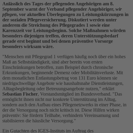
Anlässlich des Tages der pflegenden Angehörigen am 8.
September warnt der Verband pflegender Angehöriger,
wir
pflegen
, vor aktuellen Überlegungen zu Leistungskürzungen in
der sozialen Pflegeversicherung. Diskutiert werden unter
anderem die Streichung des Pflegegrades 1 sowie eine
Karenzzeit vor Leistungsbeginn. Solche Maßnahmen würden
besonders diejenigen treffen, deren Unterstützungsbedarf
gerade erst beginnt und bei denen präventive Vorsorge
besonders wirksam wäre.
"Menschen mit Pflegegrad 1 verfügen häufig noch über ein hohes
Maß an Selbstständigkeit, sind aber bereits von ersten
Einschränkungen betroffen, zum Beispiel durch chronische
Erkrankungen, beginnende Demenz oder Mobilitätsverluste. Mit
dem monatlichen Entlastungsbetrag von 131 Euro können sie
niedrigschwellige Angebote wie haushaltsnahe Dienstleistungen,
Alltagsbegleitung oder Betreuungsangebote nutzen," erklärt
Sebastian Fischer
, Vorstandsmitglied im Bundesverband. "Das
ermöglicht ihnen nicht nur konkrete Unterstützung im Alltag,
sondern auch den Aufbau eines Pflegenetzwerks in einer Phase, in
der die Versorgung noch nicht kritisch ist. Diese Hilfen wirken
präventiv: Sie fördern Teilhabe, verhindern Vereinsamung und
stabilisieren die häusliche Versorgung."
Ein Gutachten des IGES-Instituts im Auftrag des