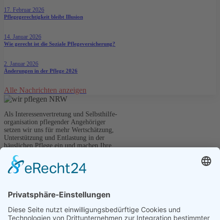
17. Februar 2026
Pflegegerechtigkeit bleibt Illusion
14. Januar 2026
Wie gerecht ist die Soziale Pflegeversicherung?
2. Januar 2026
Änderungen in der Pflege 2026
Alle Nachrichten anzeigen
Als Interessenvertretung und Selbsthilfe-
organisation pflegender Angehöriger
setzen wir uns für mehr Wertschätzung,
Unterstützung und Entlastung in der
häuslichen Pflege ein und machen Ihre
Stimme in Politik und Gesellschaft hörbar.
Kontakt
wir pflegen NRW e.V.
Graf-Adolf-Straße 41
40210 Düsseldorf